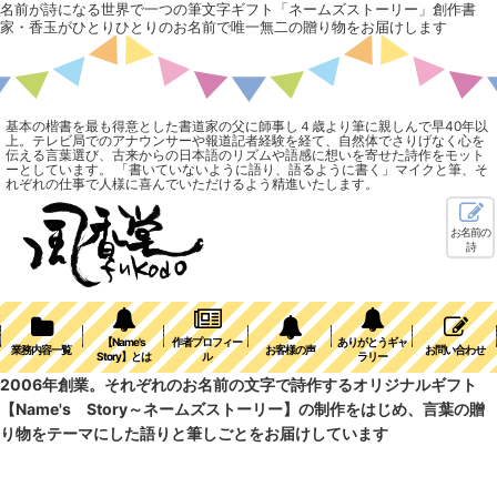
名前が詩になる世界で一つの筆文字ギフト「ネームズストーリー」創作書
家・香玉がひとりひとりのお名前で唯一無二の贈り物をお届けします
基本の楷書を最も得意とした書道家の父に師事し４歳より筆に親しんで早40年以
上。テレビ局でのアナウンサーや報道記者経験を経て、自然体でさりげなく心を
伝える言葉選び、古来からの日本語のリズムや語感に想いを寄せた詩作をモット
ーとしています。 「書いていないように語り、語るように書く」マイクと筆、そ
れぞれの仕事で人様に喜んでいただけるよう精進いたします。
お名前の
詩
【Name's
作者プロフィー
ありがとうギャ
業務内容一覧
お客様の声
お問い合わせ
Story】とは
ル
ラリー
2006年創業。それぞれのお名前の文字で詩作するオリジナルギフト
【Name's Story～ネームズストーリー】の制作をはじめ、言葉の贈
り物をテーマにした語りと筆しごとをお届けしています