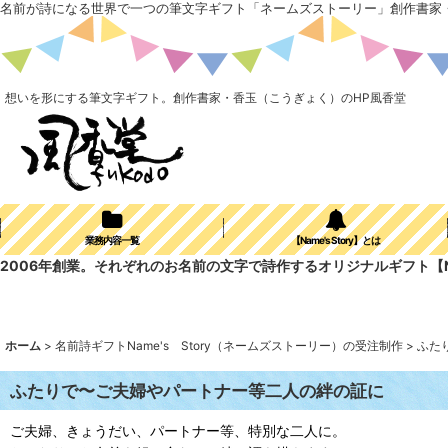
名前が詩になる世界で一つの筆文字ギフト「ネームズストーリー」創作書家
想いを形にする筆文字ギフト。創作書家・香玉（こうぎょく）のHP風香堂
業務内容一覧
【Name's Story】とは
2006年創業。それぞれのお名前の文字で詩作するオリジナルギフト【N
ホーム
>
名前詩ギフトName's Story（ネームズストーリー）の受注制作
>
ふた
ふたりで〜ご夫婦やパートナー等二人の絆の証に
ご夫婦、きょうだい、パートナー等、特別な二人に。