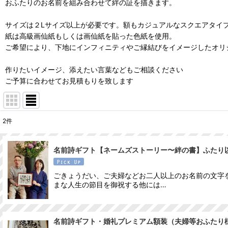
おふたりのお名前を組み合わせて絆の証を描きます。
サイズは２Lサイズ以上が必要です。額もカジュアルなスクエアタイ
紙は高級画仙紙もしくは画仙紙を貼った色紙を使用。
ご希望により、下地にインフィニティやご縁結びをイメージしたオリ
作りたいイメージ、添えたい言葉などもご相談ください
ご予算に合わせてお見積もりを致します
2
件
表示数
:
名前詩ギフト【ネームズストーリー〜絆の書】ふたり
並び順
:
ごきょうだい、ご夫婦などお二人以上のお名前の文字
まな人生の節目を御祝する他には…
名前詩ギフト・婚礼プレミアム額装（夫婦等おふたり