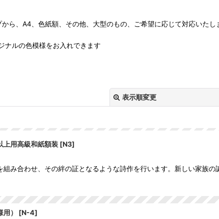
プから、A4、色紙額、その他、大型のもの、ご希望に応じて対応いたし
ジナルの色模様をお入れできます
表示順変更
以上用高級和紙額装
[
N3
]
を組み合わせ、その絆の証となるような詩作を行います。新しい家族の
絞り込む
様用）
[
N-4
]