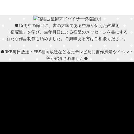
●15周年の節目に、書の大家である空海が伝えた占星術
「宿曜道」を学び、生年月日による宿星のメッセージを書にする
新たな作品制作も始めました。ご興味ある方はご相談ください。
●RKB毎日放送・FBS福岡放送など地元テレビ局に書作風景やイベント
等が紹介されました●