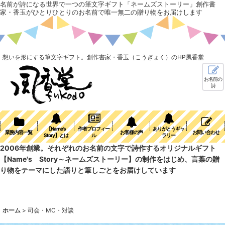
名前が詩になる世界で一つの筆文字ギフト「ネームズストーリー」創作書
家・香玉がひとりひとりのお名前で唯一無二の贈り物をお届けします
想いを形にする筆文字ギフト。創作書家・香玉（こうぎょく）のHP風香堂
お名前の
詩
【Name's
作者プロフィー
ありがとうギャ
業務内容一覧
お客様の声
お問い合わせ
Story】とは
ル
ラリー
2006年創業。それぞれのお名前の文字で詩作するオリジナルギフト
【Name's Story～ネームズストーリー】の制作をはじめ、言葉の贈
り物をテーマにした語りと筆しごとをお届けしています
ホーム
>
司会・MC・対談