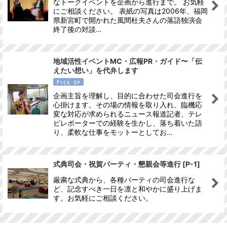
なトークイベントを企画から進行まで。 お気軽
にご相談ください。 表紙の写真は2006年、福岡
絞り込む
県新宮町で開かれた風間杜夫さんの落語独演会
終了後の対談…
地域活性イベントMC・広報PR・ガイド〜「伝
えたい想い」を代弁します
企画主旨を理解し、目的に合わせた司会進行を
心掛けます。その場の情報を取り入れ、臨機応
変な対応が求められるニュース報道記者、テレ
ビレポーターでの経験を生かし、落ち着いた語
り、柔軟な仕事をモットーとしてお…
式典司会・祝賀パーティ・懇親会等進行
[
P-1
]
厳粛な式典から、各種パーティの司会進行な
ど、記念すべき一日を凛と和やかに盛り上げま
す。お気軽にご相談ください。