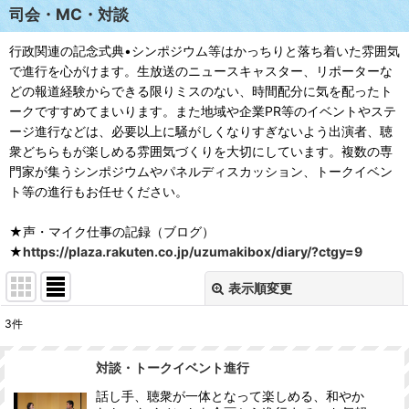
司会・MC・対談
行政関連の記念式典•シンポジウム等はかっちりと落ち着いた雰囲気
で進行を心がけます。生放送のニュースキャスター、リポーターな
どの報道経験からできる限りミスのない、時間配分に気を配ったト
ークですすめてまいります。また地域や企業PR等のイベントやステ
ージ進行などは、必要以上に騒がしくなりすぎないよう出演者、聴
衆どちらもが楽しめる雰囲気づくりを大切にしています。複数の専
門家が集うシンポジウムやパネルディスカッション、トークイベン
ト等の進行もお任せください。
★声・マイク仕事の記録（ブログ）
★
https://plaza.rakuten.co.jp/uzumakibox/diary/?ctgy=9
表示順変更
閉じる
3
件
表示数
:
対談・トークイベント進行
並び順
:
話し手、聴衆が一体となって楽しめる、和やか