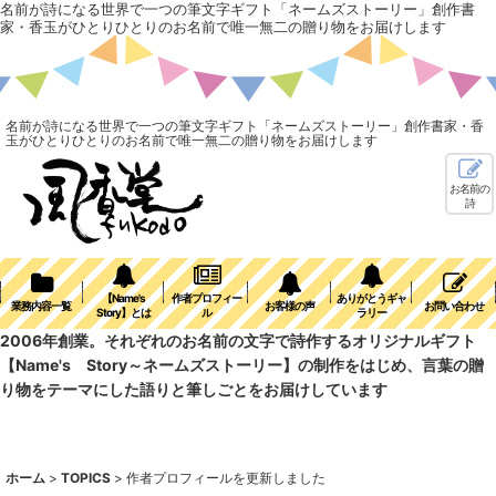
名前が詩になる世界で一つの筆文字ギフト「ネームズストーリー」創作書
家・香玉がひとりひとりのお名前で唯一無二の贈り物をお届けします
名前が詩になる世界で一つの筆文字ギフト「ネームズストーリー」創作書家・香
玉がひとりひとりのお名前で唯一無二の贈り物をお届けします
お名前の
詩
【Name's
作者プロフィー
ありがとうギャ
業務内容一覧
お客様の声
お問い合わせ
Story】とは
ル
ラリー
2006年創業。それぞれのお名前の文字で詩作するオリジナルギフト
【Name's Story～ネームズストーリー】の制作をはじめ、言葉の贈
り物をテーマにした語りと筆しごとをお届けしています
ホーム
>
TOPICS
>
作者プロフィールを更新しました