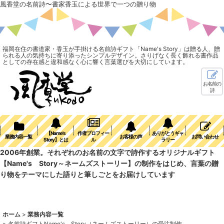
風香堂の名前詩〜書家香玉による世界で一つの贈り物
福岡在住の書道家・香玉が手掛ける名前詩ギフト「Name's Story」は贈る人、贈
られる人の気持ちに寄り添ったシンプルデザイン。さりげなく長く飾れる書作品
としての存在感と違和感なく心に響く言葉選びを大切にしています。
お名前の
詩
【Name's
作者プロフィー
ありがとうギャ
業務内容一覧
お客様の声
お問い合わせ
Story】とは
ル
ラリー
2006年創業。それぞれのお名前の文字で詩作するオリジナルギフト
【Name's Story～ネームズストーリー】の制作をはじめ、言葉の贈
り物をテーマにした語りと筆しごとをお届けしています
ホーム
>
業務内容一覧
>
名前詩ギフトName's Story（ネームズストーリー）の受注制作