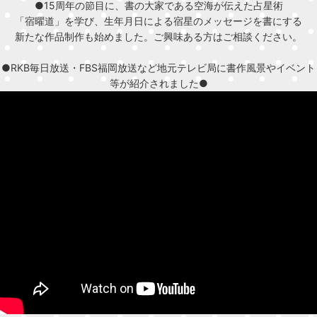
●15周年の節目に、書の大家である空海が伝えた占星術
「宿曜道」を学び、生年月日による宿星のメッセージを書にする
新たな作品制作も始めました。ご興味ある方はご相談ください。
●RKB毎日放送・FBS福岡放送など地元テレビ局に書作風景やイベント
等が紹介されました●