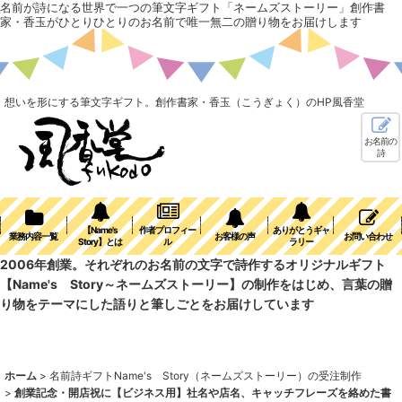
名前が詩になる世界で一つの筆文字ギフト「ネームズストーリー」創作書
家・香玉がひとりひとりのお名前で唯一無二の贈り物をお届けします
想いを形にする筆文字ギフト。創作書家・香玉（こうぎょく）のHP風香堂
お名前の
詩
【Name's
作者プロフィー
ありがとうギャ
業務内容一覧
お客様の声
お問い合わせ
Story】とは
ル
ラリー
2006年創業。それぞれのお名前の文字で詩作するオリジナルギフト
【Name's Story～ネームズストーリー】の制作をはじめ、言葉の贈
り物をテーマにした語りと筆しごとをお届けしています
ホーム
>
名前詩ギフトName's Story（ネームズストーリー）の受注制作
>
創業記念・開店祝に【ビジネス用】社名や店名、キャッチフレーズを絡めた書